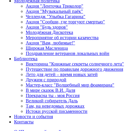
Молодежная политика
Акция "Ленточка Триколор"
Акция "Музыкальный паёк"
Челлендж "Улыбка Гагарина"
Акция "Сообщи, где торгуют смертью"
Акция "Будь здоров"
Молодёжная Дискотека
Мероприятие об истории казачества
Акция "Вам, любимые!"
Широкая Масленица
Поздравление ветеранов локальных войн
Библиотека
Викторина "Книжные секреты солнечного лета"
Путешествие по правилам дорожного движения
Лето для детей – время новых затей
Дружим с природой
Мастер-класс "Волшебный мир фоамирана"
В мире сказок В.И. Даля
Прекрасна ты - моя Россия
Великий собиратель Даль
Там, на неведомых дорожках
Истоки русской письменности
Новости и события
Контакты