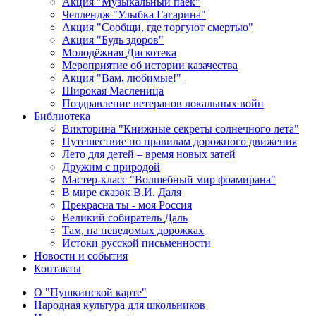
Акция "Музыкальный паёк"
Челлендж "Улыбка Гагарина"
Акция "Сообщи, где торгуют смертью"
Акция "Будь здоров"
Молодёжная Дискотека
Мероприятие об истории казачества
Акция "Вам, любимые!"
Широкая Масленица
Поздравление ветеранов локальных войн
Библиотека
Викторина "Книжные секреты солнечного лета"
Путешествие по правилам дорожного движения
Лето для детей – время новых затей
Дружим с природой
Мастер-класс "Волшебный мир фоамирана"
В мире сказок В.И. Даля
Прекрасна ты - моя Россия
Великий собиратель Даль
Там, на неведомых дорожках
Истоки русской письменности
Новости и события
Контакты
О "Пушкинской карте"
Народная культура для школьников