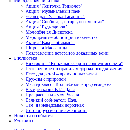
Молодежная политика
Акция "Ленточка Триколор"
Акция "Музыкальный паёк"
Челлендж "Улыбка Гагарина"
Акция "Сообщи, где торгуют смертью"
Акция "Будь здоров"
Молодёжная Дискотека
Мероприятие об истории казачества
Акция "Вам, любимые!"
Широкая Масленица
Поздравление ветеранов локальных войн
Библиотека
Викторина "Книжные секреты солнечного лета"
Путешествие по правилам дорожного движения
Лето для детей – время новых затей
Дружим с природой
Мастер-класс "Волшебный мир фоамирана"
В мире сказок В.И. Даля
Прекрасна ты - моя Россия
Великий собиратель Даль
Там, на неведомых дорожках
Истоки русской письменности
Новости и события
Контакты