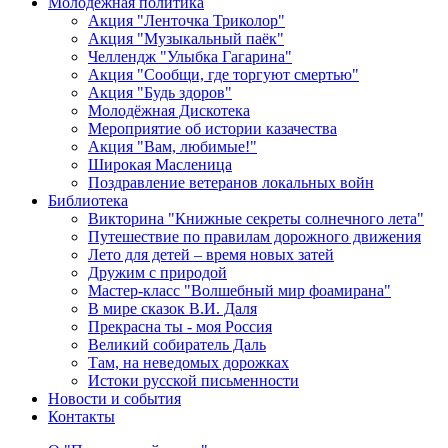
Молодежная политика
Акция "Ленточка Триколор"
Акция "Музыкальный паёк"
Челлендж "Улыбка Гагарина"
Акция "Сообщи, где торгуют смертью"
Акция "Будь здоров"
Молодёжная Дискотека
Мероприятие об истории казачества
Акция "Вам, любимые!"
Широкая Масленица
Поздравление ветеранов локальных войн
Библиотека
Викторина "Книжные секреты солнечного лета"
Путешествие по правилам дорожного движения
Лето для детей – время новых затей
Дружим с природой
Мастер-класс "Волшебный мир фоамирана"
В мире сказок В.И. Даля
Прекрасна ты - моя Россия
Великий собиратель Даль
Там, на неведомых дорожках
Истоки русской письменности
Новости и события
Контакты