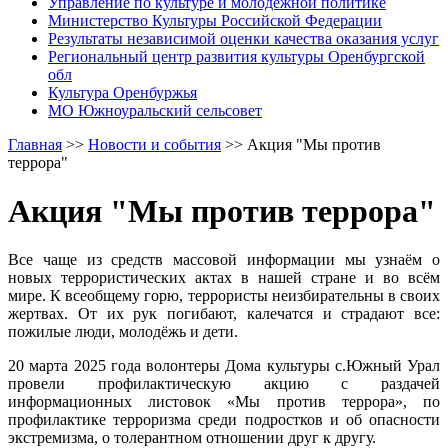
Управление по культуре и молодежной политике
Министерство Культуры Российской Федерации
Результаты независимой оценки качества оказания услуг
Региональный центр развития культуры Оренбургской
обл
Культура Оренбуржья
МО Южноуральский сельсовет
Главная
>>
Новости и события
>>
Акция "Мы против
террора"
Акция "Мы против террора"
Все чаще из средств массовой информации мы узнаём о
новых террористических актах в нашей стране и во всём
мире. К всеобщему горю, террористы неизбирательны в своих
жертвах. От их рук погибают, калечатся и страдают все:
пожилые люди, молодёжь и дети.
20 марта 2025 года волонтеры Дома культуры с.Южный Урал
провели профилактическую акцию с раздачей
информационных листовок «Мы против террора», по
профилактике терроризма среди подростков и об опасности
экстремизма, о толерантном отношении друг к другу.