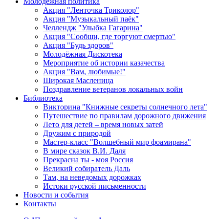
Молодежная политика
Акция "Ленточка Триколор"
Акция "Музыкальный паёк"
Челлендж "Улыбка Гагарина"
Акция "Сообщи, где торгуют смертью"
Акция "Будь здоров"
Молодёжная Дискотека
Мероприятие об истории казачества
Акция "Вам, любимые!"
Широкая Масленица
Поздравление ветеранов локальных войн
Библиотека
Викторина "Книжные секреты солнечного лета"
Путешествие по правилам дорожного движения
Лето для детей – время новых затей
Дружим с природой
Мастер-класс "Волшебный мир фоамирана"
В мире сказок В.И. Даля
Прекрасна ты - моя Россия
Великий собиратель Даль
Там, на неведомых дорожках
Истоки русской письменности
Новости и события
Контакты