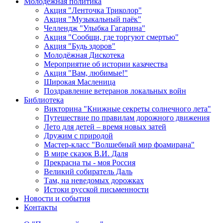
Молодежная политика
Акция "Ленточка Триколор"
Акция "Музыкальный паёк"
Челлендж "Улыбка Гагарина"
Акция "Сообщи, где торгуют смертью"
Акция "Будь здоров"
Молодёжная Дискотека
Мероприятие об истории казачества
Акция "Вам, любимые!"
Широкая Масленица
Поздравление ветеранов локальных войн
Библиотека
Викторина "Книжные секреты солнечного лета"
Путешествие по правилам дорожного движения
Лето для детей – время новых затей
Дружим с природой
Мастер-класс "Волшебный мир фоамирана"
В мире сказок В.И. Даля
Прекрасна ты - моя Россия
Великий собиратель Даль
Там, на неведомых дорожках
Истоки русской письменности
Новости и события
Контакты