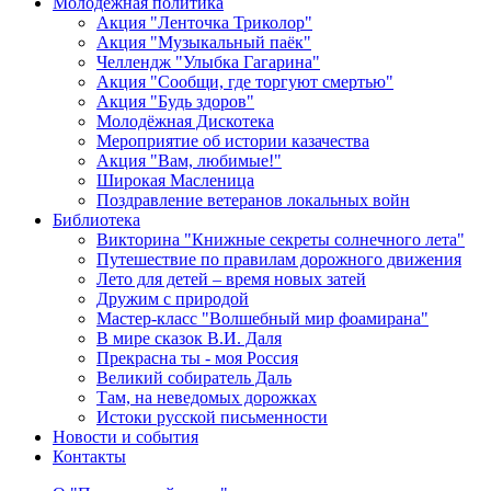
Молодежная политика
Акция "Ленточка Триколор"
Акция "Музыкальный паёк"
Челлендж "Улыбка Гагарина"
Акция "Сообщи, где торгуют смертью"
Акция "Будь здоров"
Молодёжная Дискотека
Мероприятие об истории казачества
Акция "Вам, любимые!"
Широкая Масленица
Поздравление ветеранов локальных войн
Библиотека
Викторина "Книжные секреты солнечного лета"
Путешествие по правилам дорожного движения
Лето для детей – время новых затей
Дружим с природой
Мастер-класс "Волшебный мир фоамирана"
В мире сказок В.И. Даля
Прекрасна ты - моя Россия
Великий собиратель Даль
Там, на неведомых дорожках
Истоки русской письменности
Новости и события
Контакты