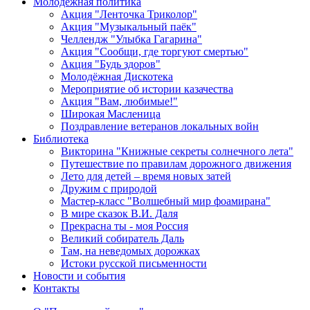
Молодежная политика
Акция "Ленточка Триколор"
Акция "Музыкальный паёк"
Челлендж "Улыбка Гагарина"
Акция "Сообщи, где торгуют смертью"
Акция "Будь здоров"
Молодёжная Дискотека
Мероприятие об истории казачества
Акция "Вам, любимые!"
Широкая Масленица
Поздравление ветеранов локальных войн
Библиотека
Викторина "Книжные секреты солнечного лета"
Путешествие по правилам дорожного движения
Лето для детей – время новых затей
Дружим с природой
Мастер-класс "Волшебный мир фоамирана"
В мире сказок В.И. Даля
Прекрасна ты - моя Россия
Великий собиратель Даль
Там, на неведомых дорожках
Истоки русской письменности
Новости и события
Контакты