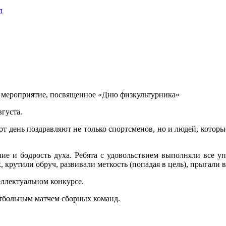
л
сь мероприятие, посвященное «Дню физкультурника»
густа.
тот день поздравляют не только спортсменов, но и людей, которы
ние и бодрость духа. Ребята с удовольствием выполняли все у
 крутили обруч, развивали меткость (попадая в цель), прыгали в
еллектуальном конкурсе.
тбольным матчем сборных команд.