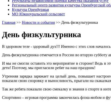
Результаты независимой оценки качества оказания услуг
Региональный центр развития культуры Оренбургской об
Культура Оренбуржья
МО Южноуральский сельсовет
Главная
>>
Новости и события
>>
День физкультурника
День физкультурника
В здоровом теле - здоровый дух!!! Именно с этих слов начало
День физкультурника отмечается в России во вторую субботу ав
И мы не смогли оставить это мероприятие в стороне! Ведь в э
дети! Поэтому, мы пригласили ребят на наш праздник!
Утренняя зарядка заряжает на целый день, повышает настрое
показали свою сноровку и выносливость, прыгали на скакалках,
Так же ребята показали свою смекалку и знания о спорте в инт
Спортивно – игровая программа закончилась флэш-мобом и фу