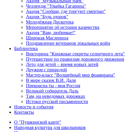
Акция "Музыкальный паёк"
Челлендж "Улыбка Гагарина"
Акция "Сообщи, где торгуют смертью"
Акция "Будь здоров"
Молодёжная Дискотека
Мероприятие об истории казачества
Акция "Вам, любимые!"
Широкая Масленица
Поздравление ветеранов локальных войн
Библиотека
Викторина "Книжные секреты солнечного лета"
Путешествие по правилам дорожного движения
Лето для детей – время новых затей
Дружим с природой
Мастер-класс "Волшебный мир фоамирана"
В мире сказок В.И. Даля
Прекрасна ты - моя Россия
Великий собиратель Даль
Там, на неведомых дорожках
Истоки русской письменности
Новости и события
Контакты
О "Пушкинской карте"
Народная культура для школьников