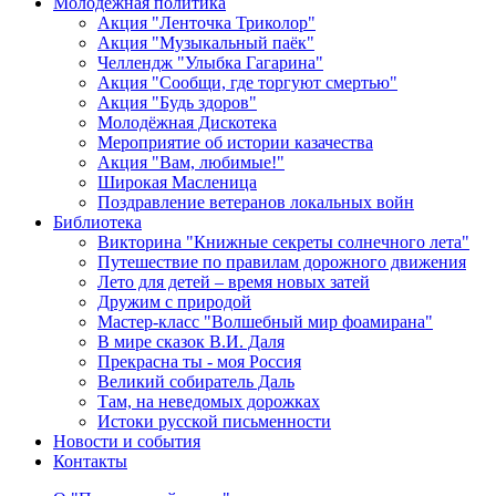
Молодежная политика
Акция "Ленточка Триколор"
Акция "Музыкальный паёк"
Челлендж "Улыбка Гагарина"
Акция "Сообщи, где торгуют смертью"
Акция "Будь здоров"
Молодёжная Дискотека
Мероприятие об истории казачества
Акция "Вам, любимые!"
Широкая Масленица
Поздравление ветеранов локальных войн
Библиотека
Викторина "Книжные секреты солнечного лета"
Путешествие по правилам дорожного движения
Лето для детей – время новых затей
Дружим с природой
Мастер-класс "Волшебный мир фоамирана"
В мире сказок В.И. Даля
Прекрасна ты - моя Россия
Великий собиратель Даль
Там, на неведомых дорожках
Истоки русской письменности
Новости и события
Контакты