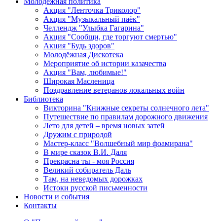
Молодежная политика
Акция "Ленточка Триколор"
Акция "Музыкальный паёк"
Челлендж "Улыбка Гагарина"
Акция "Сообщи, где торгуют смертью"
Акция "Будь здоров"
Молодёжная Дискотека
Мероприятие об истории казачества
Акция "Вам, любимые!"
Широкая Масленица
Поздравление ветеранов локальных войн
Библиотека
Викторина "Книжные секреты солнечного лета"
Путешествие по правилам дорожного движения
Лето для детей – время новых затей
Дружим с природой
Мастер-класс "Волшебный мир фоамирана"
В мире сказок В.И. Даля
Прекрасна ты - моя Россия
Великий собиратель Даль
Там, на неведомых дорожках
Истоки русской письменности
Новости и события
Контакты