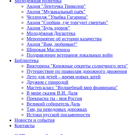
Молодежная политика
Акция "Ленточка Триколор"
Акция "Музыкальный паёк"
Челлендж "Улыбка Гагарина"
Акция "Сообщи, где торгуют смертью"
Акция "Будь здоров"
Молодёжная Дискотека
Мероприятие об истории казачества
Акция "Вам, любимые!"
Широкая Масленица
Поздравление ветеранов локальных войн
Библиотека
Викторина "Книжные секреты солнечного лета"
Путешествие по правилам дорожного движения
Лето для детей – время новых затей
Дружим с природой
Мастер-класс "Волшебный мир фоамирана"
В мире сказок В.И. Даля
Прекрасна ты - моя Россия
Великий собиратель Даль
Там, на неведомых дорожках
Истоки русской письменности
Новости и события
Контакты