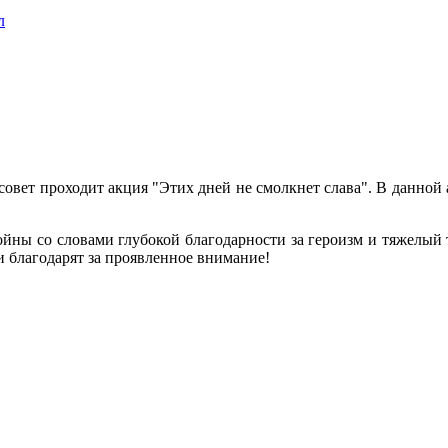
л
ьсовет проходит акция "Этих дней не смолкнет слава". В данн
йны со словами глубокой благодарности за героизм и тяжелый т
и благодарят за проявленное внимание!