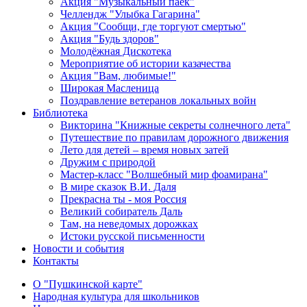
Акция "Музыкальный паёк"
Челлендж "Улыбка Гагарина"
Акция "Сообщи, где торгуют смертью"
Акция "Будь здоров"
Молодёжная Дискотека
Мероприятие об истории казачества
Акция "Вам, любимые!"
Широкая Масленица
Поздравление ветеранов локальных войн
Библиотека
Викторина "Книжные секреты солнечного лета"
Путешествие по правилам дорожного движения
Лето для детей – время новых затей
Дружим с природой
Мастер-класс "Волшебный мир фоамирана"
В мире сказок В.И. Даля
Прекрасна ты - моя Россия
Великий собиратель Даль
Там, на неведомых дорожках
Истоки русской письменности
Новости и события
Контакты
О "Пушкинской карте"
Народная культура для школьников