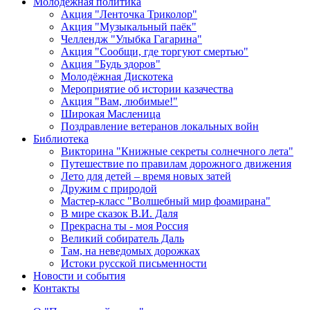
Молодежная политика
Акция "Ленточка Триколор"
Акция "Музыкальный паёк"
Челлендж "Улыбка Гагарина"
Акция "Сообщи, где торгуют смертью"
Акция "Будь здоров"
Молодёжная Дискотека
Мероприятие об истории казачества
Акция "Вам, любимые!"
Широкая Масленица
Поздравление ветеранов локальных войн
Библиотека
Викторина "Книжные секреты солнечного лета"
Путешествие по правилам дорожного движения
Лето для детей – время новых затей
Дружим с природой
Мастер-класс "Волшебный мир фоамирана"
В мире сказок В.И. Даля
Прекрасна ты - моя Россия
Великий собиратель Даль
Там, на неведомых дорожках
Истоки русской письменности
Новости и события
Контакты