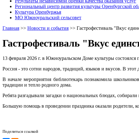
Результаты независимой оценки качества оказания услуг
Региональный центр развития культуры Оренбургской об
Культура Оренбуржья
МО Южноуральский сельсовет
Главная
>>
Новости и события
>>
Гастрофестиваль "Вкус един
Гастрофестиваль "Вкус единс
13 февраля 2026 г. в Южноуральском Доме культуры состоялся 
Россия - это сотни народов, традиций, языков и вкусов. В это
В начале мероприятия библиотекарь познакомила школьников
традиции и тепло родного дома.
Ребята разгадывали загадки о национальных блюдах, собирали
Большую помощь в проведении праздника оказали родители, к
Поделиться ссылкой