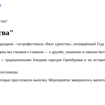
л
ства"
тва"
праздник - гастрофестиваль «Вкус единства», посвящённый Году
т день мы говорим о главном — о дружбе, уважении и умении быт
 с традиционными блюдами народов Оренбуржья и их историей
 пословицы.
оторые приготовили выпечку. Мероприятие завершилось чаепит