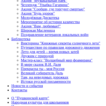
Акция "Музыкальный паёк"
Челлендж "Улыбка Гагарина"
Акция "Сообщи, где торгуют смертью"
Акция "Будь здоров"
Молодёжная Дискотека
Мероприятие об истории казачества
Акция "Вам, любимые!"
Широкая Масленица
Поздравление ветеранов локальных войн
Библиотека
Викторина "Книжные секреты солнечного лета"
Путешествие по правилам дорожного движения
Лето для детей – время новых затей
Дружим с природой
Мастер-класс "Волшебный мир фоамирана"
В мире сказок В.И. Даля
Прекрасна ты - моя Россия
Великий собиратель Даль
Там, на неведомых дорожках
Истоки русской письменности
Новости и события
Контакты
О "Пушкинской карте"
Народная культура для школьников