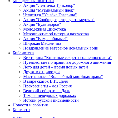
Молодежная политика
Акция "Ленточка Триколор"
Акция "Музыкальный паёк"
Челлендж "Улыбка Гагарина"
Акция "Сообщи, где торгуют смертью"
Акция "Будь здоров"
Молодёжная Дискотека
Мероприятие об истории казачества
Акция "Вам, любимые!"
Широкая Масленица
Поздравление ветеранов локальных войн
Библиотека
Викторина "Книжные секреты солнечного лета"
Путешествие по правилам дорожного движения
Лето для детей – время новых затей
Дружим с природой
Мастер-класс "Волшебный мир фоамирана"
В мире сказок В.И. Даля
Прекрасна ты - моя Россия
Великий собиратель Даль
Там, на неведомых дорожках
Истоки русской письменности
Новости и события
Контакты