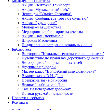
Молодежная политика
Акция "Ленточка Триколор"
Акция "Музыкальный паёк"
Челлендж "Улыбка Гагарина"
Акция "Сообщи, где торгуют смертью"
Акция "Будь здоров"
Молодёжная Дискотека
Мероприятие об истории казачества
Акция "Вам, любимые!"
Широкая Масленица
Поздравление ветеранов локальных войн
Библиотека
Викторина "Книжные секреты солнечного лета"
Путешествие по правилам дорожного движения
Лето для детей – время новых затей
Дружим с природой
Мастер-класс "Волшебный мир фоамирана"
В мире сказок В.И. Даля
Прекрасна ты - моя Россия
Великий собиратель Даль
Там, на неведомых дорожках
Истоки русской письменности
Новости и события
Контакты