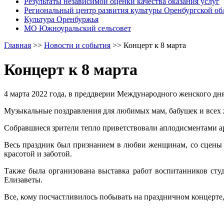
Результаты независимой оценки качества оказания услуг
Региональный центр развития культуры Оренбургской об
Культура Оренбуржья
МО Южноуральский сельсовет
Главная
>>
Новости и события
>>
Концерт к 8 марта
Концерт к 8 марта
4 марта 2022 года, в преддверии Международного женского дн
Музыкальные поздравления для любимых мам, бабушек и всех 
Собравшиеся зрители тепло приветствовали аплодисментами ар
Весь праздник был признанием в любви женщинам, со сцены н
красотой и заботой.
Также была организована выставка работ воспитанников ст
Елизаветы.
Все, кому посчастливилось побывать на праздничном концерте,