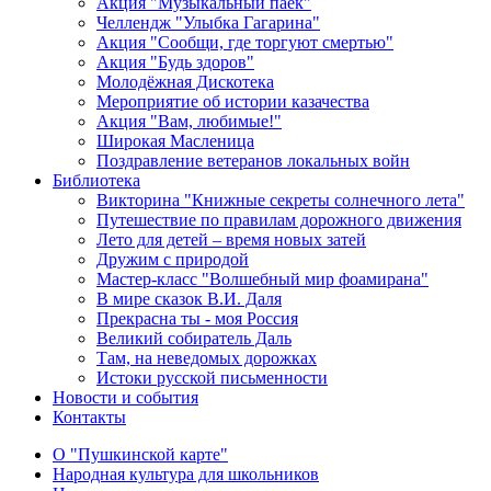
Акция "Музыкальный паёк"
Челлендж "Улыбка Гагарина"
Акция "Сообщи, где торгуют смертью"
Акция "Будь здоров"
Молодёжная Дискотека
Мероприятие об истории казачества
Акция "Вам, любимые!"
Широкая Масленица
Поздравление ветеранов локальных войн
Библиотека
Викторина "Книжные секреты солнечного лета"
Путешествие по правилам дорожного движения
Лето для детей – время новых затей
Дружим с природой
Мастер-класс "Волшебный мир фоамирана"
В мире сказок В.И. Даля
Прекрасна ты - моя Россия
Великий собиратель Даль
Там, на неведомых дорожках
Истоки русской письменности
Новости и события
Контакты
О "Пушкинской карте"
Народная культура для школьников