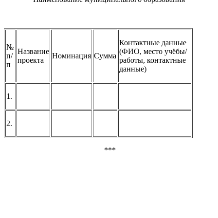
Контактные данные
№
Название
(ФИО, место учёбы/
п/
Номинация
Сумма
проекта
работы, контактные
п
данные)
1.
2.
***