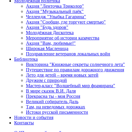
Молодежная политика
Акция "Ленточка Триколор"
Акция "Музыкальный паёк"
Челлендж "Улыбка Гагарина"
Акция "Сообщи, где торгуют смертью"
Акция "Будь здоров"
Молодёжная Дискотека
Мероприятие об истории казачества
Акция "Вам, любимые!"
Широкая Масленица
Поздравление ветеранов локальных войн
Библиотека
Викторина "Книжные секреты солнечного лета"
Путешествие по правилам дорожного движения
Лето для детей – время новых затей
Дружим с природой
Мастер-класс "Волшебный мир фоамирана"
В мире сказок В.И. Даля
Прекрасна ты - моя Россия
Великий собиратель Даль
Там, на неведомых дорожках
Истоки русской письменности
Новости и события
Контакты