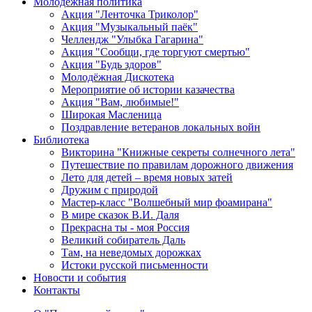
Молодежная политика
Акция "Ленточка Триколор"
Акция "Музыкальный паёк"
Челлендж "Улыбка Гагарина"
Акция "Сообщи, где торгуют смертью"
Акция "Будь здоров"
Молодёжная Дискотека
Мероприятие об истории казачества
Акция "Вам, любимые!"
Широкая Масленица
Поздравление ветеранов локальных войн
Библиотека
Викторина "Книжные секреты солнечного лета"
Путешествие по правилам дорожного движения
Лето для детей – время новых затей
Дружим с природой
Мастер-класс "Волшебный мир фоамирана"
В мире сказок В.И. Даля
Прекрасна ты - моя Россия
Великий собиратель Даль
Там, на неведомых дорожках
Истоки русской письменности
Новости и события
Контакты