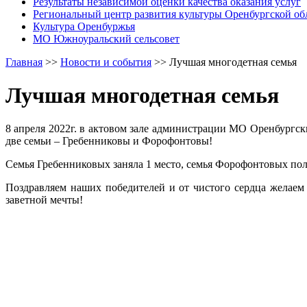
Результаты независимой оценки качества оказания услуг
Региональный центр развития культуры Оренбургской об
Культура Оренбуржья
МО Южноуральский сельсовет
Главная
>>
Новости и события
>>
Лучшая многодетная семья
Лучшая многодетная семья
8 апреля 2022г. в актовом зале администрации МО Оренбургс
две семьи – Гребенниковы и Форофонтовы!
Семья Гребенниковых заняла 1 место, семья Форофонтовых по
Поздравляем наших победителей и от чистого сердца желае
заветной мечты!