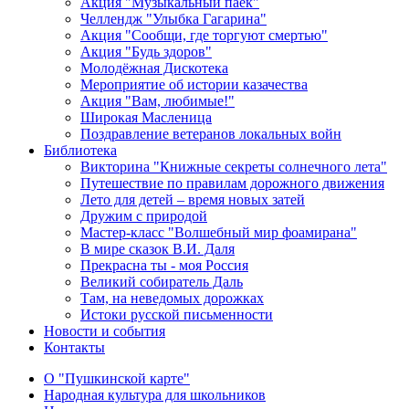
Акция "Музыкальный паёк"
Челлендж "Улыбка Гагарина"
Акция "Сообщи, где торгуют смертью"
Акция "Будь здоров"
Молодёжная Дискотека
Мероприятие об истории казачества
Акция "Вам, любимые!"
Широкая Масленица
Поздравление ветеранов локальных войн
Библиотека
Викторина "Книжные секреты солнечного лета"
Путешествие по правилам дорожного движения
Лето для детей – время новых затей
Дружим с природой
Мастер-класс "Волшебный мир фоамирана"
В мире сказок В.И. Даля
Прекрасна ты - моя Россия
Великий собиратель Даль
Там, на неведомых дорожках
Истоки русской письменности
Новости и события
Контакты
О "Пушкинской карте"
Народная культура для школьников