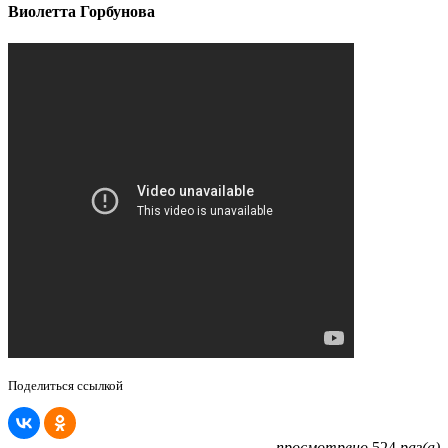
Виолетта Горбунова
Поделиться ссылкой
просмотрено
524
раз(а)