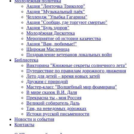
Молодежная политика
Акция "Ленточка Триколор"
Акция "Музыкальный паёк"
Челлендж "Улыбка Гагарина"
Акция "Сообщи, где торгуют смертью"
Акция "Будь здоров"
Молодёжная Дискотека
Мероприятие об истории казачества
Акция "Вам, любимые!"
Широкая Масленица
Поздравление ветеранов локальных войн
Библиотека
Викторина "Книжные секреты солнечного лета"
Путешествие по правилам дорожного движения
Лето для детей – время новых затей
Дружим с природой
Мастер-класс "Волшебный мир фоамирана"
В мире сказок В.И. Даля
Прекрасна ты - моя Россия
Великий собиратель Даль
Там, на неведомых дорожках
Истоки русской письменности
Новости и события
Контакты