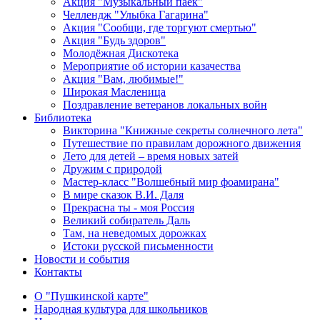
Акция "Музыкальный паёк"
Челлендж "Улыбка Гагарина"
Акция "Сообщи, где торгуют смертью"
Акция "Будь здоров"
Молодёжная Дискотека
Мероприятие об истории казачества
Акция "Вам, любимые!"
Широкая Масленица
Поздравление ветеранов локальных войн
Библиотека
Викторина "Книжные секреты солнечного лета"
Путешествие по правилам дорожного движения
Лето для детей – время новых затей
Дружим с природой
Мастер-класс "Волшебный мир фоамирана"
В мире сказок В.И. Даля
Прекрасна ты - моя Россия
Великий собиратель Даль
Там, на неведомых дорожках
Истоки русской письменности
Новости и события
Контакты
О "Пушкинской карте"
Народная культура для школьников