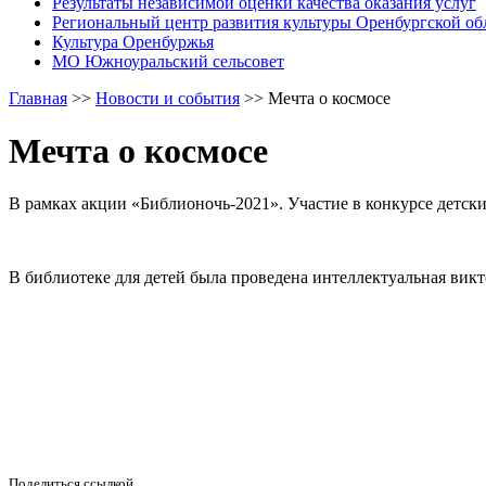
Результаты независимой оценки качества оказания услуг
Региональный центр развития культуры Оренбургской об
Культура Оренбуржья
МО Южноуральский сельсовет
Главная
>>
Новости и события
>>
Мечта о космосе
Мечта о космосе
В рамках акции «Библионочь-2021». Участие в конкурсе детс
В библиотеке для детей была проведена интеллектуальная викт
Поделиться ссылкой