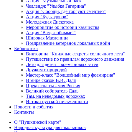
Акция "Музыкальный паёк"
Челлендж "Улыбка Гагарина"
Акция "Сообщи, где торгуют смертью"
Акция "Будь здоров"
Молодёжная Дискотека
Мероприятие об истории казачества
Акция "Вам, любимые!"
Широкая Масленица
Поздравление ветеранов локальных войн
Библиотека
Викторина "Книжные секреты солнечного лета"
Путешествие по правилам дорожного движения
Лето для детей – время новых затей
Дружим с природой
Мастер-класс "Волшебный мир фоамирана"
В мире сказок В.И. Даля
Прекрасна ты - моя Россия
Великий собиратель Даль
Там, на неведомых дорожках
Истоки русской письменности
Новости и события
Контакты
О "Пушкинской карте"
Народная культура для школьников