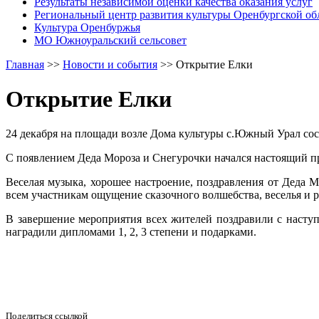
Результаты независимой оценки качества оказания услуг
Региональный центр развития культуры Оренбургской об
Культура Оренбуржья
МО Южноуральский сельсовет
Главная
>>
Новости и события
>>
Открытие Елки
Открытие Елки
24 декабря на площади возле Дома культуры с.Южный Урал сос
С появлением Деда Мороза и Снегурочки начался настоящий пр
Веселая музыка, хорошее настроение, поздравления от Деда 
всем участникам ощущение сказочного волшебства, веселья и р
В завершение мероприятия всех жителей поздравили с наст
наградили дипломами 1, 2, 3 степени и подарками.
Поделиться ссылкой