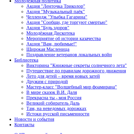
Молодежная политика
Акция "Ленточка Триколор"
Акция "Музыкальный паёк"
Челлендж "Улыбка Гагарина"
Акция "Сообщи, где торгуют смертью"
Акция "Будь здоров"
Молодёжная Дискотека
Мероприятие об истории казачества
Акция "Вам, любимые!"
Широкая Масленица
Поздравление ветеранов локальных войн
Библиотека
Викторина "Книжные секреты солнечного лета"
Путешествие по правилам дорожного движения
Лето для детей – время новых затей
Дружим с природой
Мастер-класс "Волшебный мир фоамирана"
В мире сказок В.И. Даля
Прекрасна ты - моя Россия
Великий собиратель Даль
Там, на неведомых дорожках
Истоки русской письменности
Новости и события
Контакты