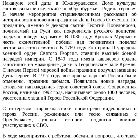
Накануне этой даты в Южноуральском Доме культуры
состоялся патриотический час «Оренбуржье – Родина героев».
В начале мероприятия старшеклассникам рассказали об
истории возникновения праздника День Героев Отечества. По
преданию, именно 9 декабря святой Георгий Победоносец,
почитаемый на Руси как покровитель русского воинства,
одержал победу над змеем. В 1036 году Ярослав Мудрый в
честь окончательной победы над печенегами повелел
чествовать этого святого. В 1769 году Екатерина II учредила
военный орден Святого Георгия, ставший высшей боевой
наградой империи. С 1849 года имена кавалеров ордена
заносились на мраморные доски в Георгиевском зале Кремля.
С начала Первой мировой войны праздник получил название
День Героев. В 1917 году все ордена царской России были
отменены, праздник забылся. Появились новые награды,
которыми награждались герои советской союза. Современная
Россия, начиная с 1992 года, насчитывает около 1000 человек,
удостоенных званий Героев Российской Федерации.
С интересом старшеклассники посмотрели видеоролики о
героях России, рожденных или тесно связанных с
Оренбуржьем, узнали истории подвигов воинов,
участвующих в СВО.
В ходе мероприятия с ребятами обсудили вопросы, что такое