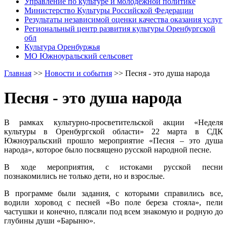
Управление по культуре и молодежной политике
Министерство Культуры Российской Федерации
Результаты независимой оценки качества оказания услуг
Региональный центр развития культуры Оренбургской
обл
Культура Оренбуржья
МО Южноуральский сельсовет
Главная
>>
Новости и события
>>
Песня - это душа народа
Песня - это душа народа
В рамках культурно-просветительской акции «Неделя
культуры в Оренбургской области» 22 марта в СДК
Южноуральский прошло мероприятие «Песня – это душа
народа», которое было посвящено русской народной песне.
В ходе мероприятия, с истоками русской песни
познакомились не только дети, но и взрослые.
В программе были задания, с которыми справились все,
водили хоровод с песней «Во поле береза стояла», пели
частушки и конечно, плясали под всем знакомую и родную до
глубины души «Барыню».