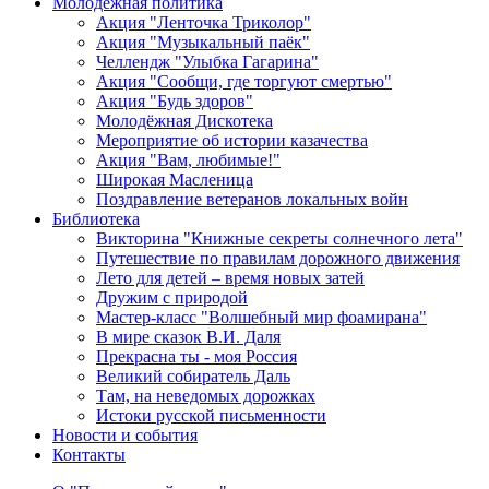
Молодежная политика
Акция "Ленточка Триколор"
Акция "Музыкальный паёк"
Челлендж "Улыбка Гагарина"
Акция "Сообщи, где торгуют смертью"
Акция "Будь здоров"
Молодёжная Дискотека
Мероприятие об истории казачества
Акция "Вам, любимые!"
Широкая Масленица
Поздравление ветеранов локальных войн
Библиотека
Викторина "Книжные секреты солнечного лета"
Путешествие по правилам дорожного движения
Лето для детей – время новых затей
Дружим с природой
Мастер-класс "Волшебный мир фоамирана"
В мире сказок В.И. Даля
Прекрасна ты - моя Россия
Великий собиратель Даль
Там, на неведомых дорожках
Истоки русской письменности
Новости и события
Контакты