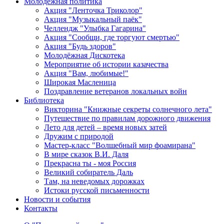
Молодежная политика
Акция "Ленточка Триколор"
Акция "Музыкальный паёк"
Челлендж "Улыбка Гагарина"
Акция "Сообщи, где торгуют смертью"
Акция "Будь здоров"
Молодёжная Дискотека
Мероприятие об истории казачества
Акция "Вам, любимые!"
Широкая Масленица
Поздравление ветеранов локальных войн
Библиотека
Викторина "Книжные секреты солнечного лета"
Путешествие по правилам дорожного движения
Лето для детей – время новых затей
Дружим с природой
Мастер-класс "Волшебный мир фоамирана"
В мире сказок В.И. Даля
Прекрасна ты - моя Россия
Великий собиратель Даль
Там, на неведомых дорожках
Истоки русской письменности
Новости и события
Контакты