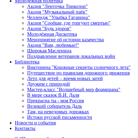
Молодежная политика
Акция "Ленточка Триколор"
Акция "Музыкальный паёк"
Челлендж "Улыбка Гагарина"
Акция "Сообщи, где торгуют смертью"
Акция "Будь здоров"
Молодёжная Дискотека
Мероприятие об истории казачества
Акция "Вам, любимые!"
Широкая Масленица
Поздравление ветеранов локальных войн
Библиотека
Викторина "Книжные секреты солнечного лета"
Путешествие по правилам дорожного движения
Лето для детей – время новых затей
Дружим с природой
Мастер-класс "Волшебный мир фоамирана"
В мире сказок В.И. Даля
Прекрасна ты - моя Россия
Великий собиратель Даль
Там, на неведомых дорожках
Истоки русской письменности
Новости и события
Контакты