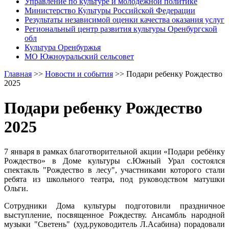
Управление по культуре и молодежной политике
Министерство Культуры Российской Федерации
Результаты независимой оценки качества оказания услуг
Региональный центр развития культуры Оренбургской
обл
Культура Оренбуржья
МО Южноуральский сельсовет
Главная
>>
Новости и события
>>
Подари ребенку Рождество
2025
Подари ребенку Рождество
2025
7 января в рамках благотворительной акции «Подари ребёнку
Рождество» в Доме культуры с.Южный Урал состоялся
спектакль "Рождество в лесу", участниками которого стали
ребята из школьного театра, под руководством матушки
Ольги.
Сотрудники Дома культуры подготовили праздничное
выступление, посвященное Рождеству. Ансамбль народной
музыки "Светень" (худ.руководитель Л.Асабина) порадовали