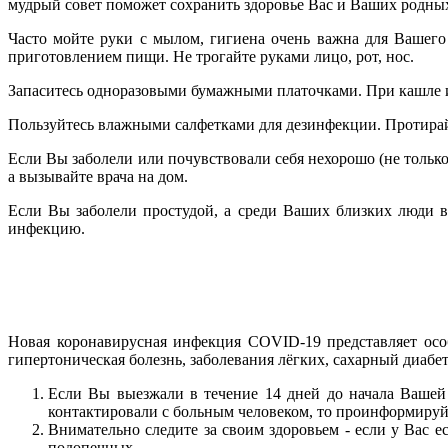
мудрый совет поможет сохранить здоровье Вас и Ваших родны
Часто мойте руки с мылом, гигиена очень важна для Вашего 
приготовлением пищи. Не трогайте руками лицо, рот, нос.
Запаситесь одноразовыми бумажными платочками. При кашле и
Пользуйтесь влажными салфетками для дезинфекции. Протирайт
Если Вы заболели или почувствовали себя нехорошо (не только
а вызывайте врача на дом.
Если Вы заболели простудой, а среди Ваших близких люди в
инфекцию.
Новая коронавирусная инфекция COVID-19 представляет особ
гипертоническая болезнь, заболевания лёгких, сахарный диабе
Если Вы выезжали в течение 14 дней до начала Вашей
контактировали с больным человеком, то проинформируй
Внимательно следите за своим здоровьем - если у Вас е
подопечных.