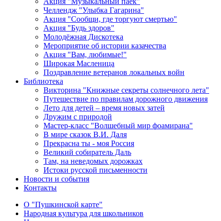
Акция "Музыкальный паёк"
Челлендж "Улыбка Гагарина"
Акция "Сообщи, где торгуют смертью"
Акция "Будь здоров"
Молодёжная Дискотека
Мероприятие об истории казачества
Акция "Вам, любимые!"
Широкая Масленица
Поздравление ветеранов локальных войн
Библиотека
Викторина "Книжные секреты солнечного лета"
Путешествие по правилам дорожного движения
Лето для детей – время новых затей
Дружим с природой
Мастер-класс "Волшебный мир фоамирана"
В мире сказок В.И. Даля
Прекрасна ты - моя Россия
Великий собиратель Даль
Там, на неведомых дорожках
Истоки русской письменности
Новости и события
Контакты
О "Пушкинской карте"
Народная культура для школьников