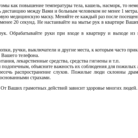
мптомы как повышение температуры тела, кашель, насморк, то 
ь дистанцию между Вами и больным человеком не менее 1 метра
вую медицинскую маску. Меняйте ее каждый раз после посещени
менее 20 секунд. Не настаивайте на мытье рук в квартире Ваш
 рук. Обрабатывайте руки при входе в квартиру и выходе из
пки, ручки, выключатели и другие места, к которым часто прик
и Вашего телефона.
ания, лекарственные средства, средства гигиены и т.п.
 подопечным, объясните важность их соблюдения для пожилых 
есечь распространение слухов. Пожилые люди склонны драм
боснованными страхами.
От Ваших грамотных действий зависит здоровье многих людей.