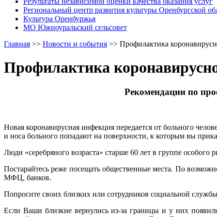
Результаты независимой оценки качества оказания услуг
Региональный центр развития культуры Оренбургской об
Культура Оренбуржья
МО Южноуральский сельсовет
Главная
>>
Новости и события
>>
Профилактика коронавирус
Профилактика коронавирусн
Рекомендации по проф
Новая коронавирусная инфекция передается от больного человек
и носа больного попадают на поверхности, к которым вы прика
Люди «серебряного возраста» старше 60 лет в группе особого 
Постарайтесь реже посещать общественные места. По возможн
МФЦ, банков.
Попросите своих близких или сотрудников социальной службы
Если Ваши близкие вернулись из-за границы и у них появил