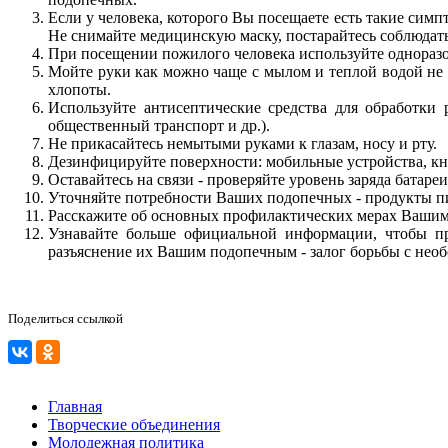
Если у человека, которого Вы посещаете есть такие си
Не снимайте медицинскую маску, постарайтесь соблюдат
При посещении пожилого человека используйте одноразо
Мойте руки как можно чаще с мылом и теплой водой не 
хлопоты.
Используйте антисептические средства для обработки
общественный транспорт и др.).
Не прикасайтесь немытыми руками к глазам, носу и рту.
Дезинфицируйте поверхности: мобильные устройства, кно
Оставайтесь на связи - проверяйте уровень заряда батаре
Уточняйте потребности Ваших подопечных - продукты пит
Расскажите об основных профилактических мерах Вашим
Узнавайте больше официальной информации, чтобы пр
разъяснение их Вашим подопечным - залог борьбы с нео
Поделиться ссылкой
Главная
Творческие объединения
Молодежная политика