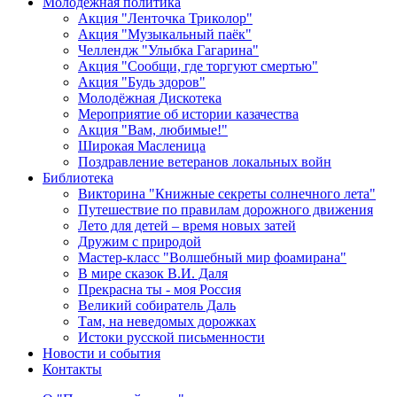
Молодежная политика
Акция "Ленточка Триколор"
Акция "Музыкальный паёк"
Челлендж "Улыбка Гагарина"
Акция "Сообщи, где торгуют смертью"
Акция "Будь здоров"
Молодёжная Дискотека
Мероприятие об истории казачества
Акция "Вам, любимые!"
Широкая Масленица
Поздравление ветеранов локальных войн
Библиотека
Викторина "Книжные секреты солнечного лета"
Путешествие по правилам дорожного движения
Лето для детей – время новых затей
Дружим с природой
Мастер-класс "Волшебный мир фоамирана"
В мире сказок В.И. Даля
Прекрасна ты - моя Россия
Великий собиратель Даль
Там, на неведомых дорожках
Истоки русской письменности
Новости и события
Контакты