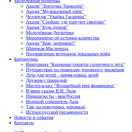
Молодежная политика
Акция "Ленточка Триколор"
Акция "Музыкальный паёк"
Челлендж "Улыбка Гагарина"
Акция "Сообщи, где торгуют смертью"
Акция "Будь здоров"
Молодёжная Дискотека
Мероприятие об истории казачества
Акция "Вам, любимые!"
Широкая Масленица
Поздравление ветеранов локальных войн
Библиотека
Викторина "Книжные секреты солнечного лета"
Путешествие по правилам дорожного движения
Лето для детей – время новых затей
Дружим с природой
Мастер-класс "Волшебный мир фоамирана"
В мире сказок В.И. Даля
Прекрасна ты - моя Россия
Великий собиратель Даль
Там, на неведомых дорожках
Истоки русской письменности
Новости и события
Контакты