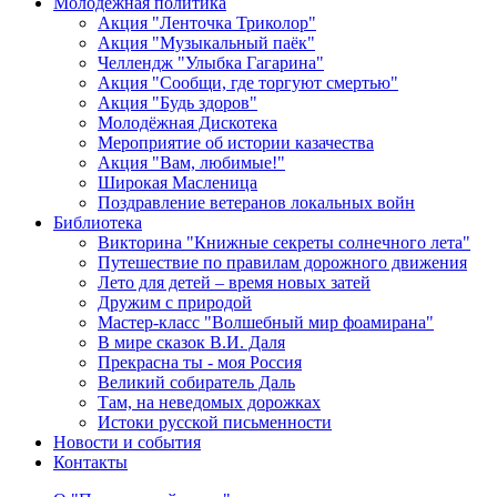
Молодежная политика
Акция "Ленточка Триколор"
Акция "Музыкальный паёк"
Челлендж "Улыбка Гагарина"
Акция "Сообщи, где торгуют смертью"
Акция "Будь здоров"
Молодёжная Дискотека
Мероприятие об истории казачества
Акция "Вам, любимые!"
Широкая Масленица
Поздравление ветеранов локальных войн
Библиотека
Викторина "Книжные секреты солнечного лета"
Путешествие по правилам дорожного движения
Лето для детей – время новых затей
Дружим с природой
Мастер-класс "Волшебный мир фоамирана"
В мире сказок В.И. Даля
Прекрасна ты - моя Россия
Великий собиратель Даль
Там, на неведомых дорожках
Истоки русской письменности
Новости и события
Контакты