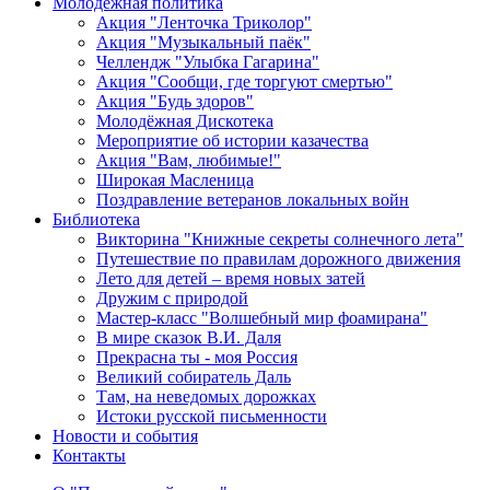
Молодежная политика
Акция "Ленточка Триколор"
Акция "Музыкальный паёк"
Челлендж "Улыбка Гагарина"
Акция "Сообщи, где торгуют смертью"
Акция "Будь здоров"
Молодёжная Дискотека
Мероприятие об истории казачества
Акция "Вам, любимые!"
Широкая Масленица
Поздравление ветеранов локальных войн
Библиотека
Викторина "Книжные секреты солнечного лета"
Путешествие по правилам дорожного движения
Лето для детей – время новых затей
Дружим с природой
Мастер-класс "Волшебный мир фоамирана"
В мире сказок В.И. Даля
Прекрасна ты - моя Россия
Великий собиратель Даль
Там, на неведомых дорожках
Истоки русской письменности
Новости и события
Контакты