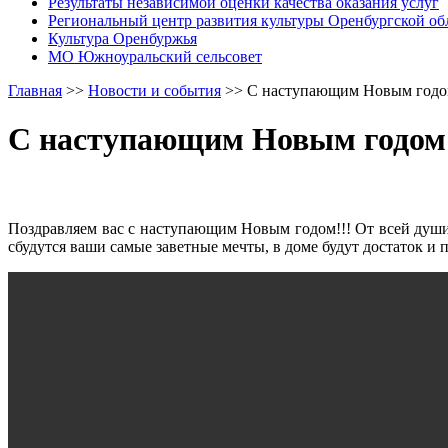
Результаты независимой оценки качества оказания услуг
Региональный центр развития культуры Оренбургской об
Культура Оренбуржья
МО Южноуральский сельсовет
Главная
>>
Новости и события
>>
С наступающим Новым годо
С наступающим Новым годом
Поздравляем вас с наступающим Новым годом!!! От всей души
сбудутся ваши самые заветные мечты, в доме будут достаток и 