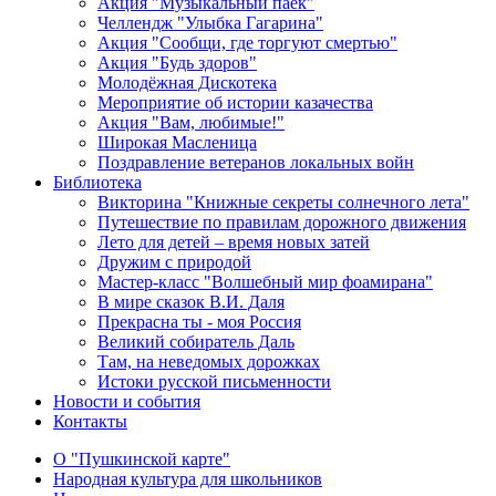
Акция "Музыкальный паёк"
Челлендж "Улыбка Гагарина"
Акция "Сообщи, где торгуют смертью"
Акция "Будь здоров"
Молодёжная Дискотека
Мероприятие об истории казачества
Акция "Вам, любимые!"
Широкая Масленица
Поздравление ветеранов локальных войн
Библиотека
Викторина "Книжные секреты солнечного лета"
Путешествие по правилам дорожного движения
Лето для детей – время новых затей
Дружим с природой
Мастер-класс "Волшебный мир фоамирана"
В мире сказок В.И. Даля
Прекрасна ты - моя Россия
Великий собиратель Даль
Там, на неведомых дорожках
Истоки русской письменности
Новости и события
Контакты
О "Пушкинской карте"
Народная культура для школьников