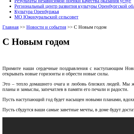
Результаты независимой оценки качества оказания услуг
Региональный центр развития культуры Оренбургской об
Культура Оренбуржья
МО Южноуральский сельсовет
Главная
>>
Новости и события
>>
С Новым годом
С Новым годом
Примите наши сердечные поздравления с наступающим Новы
открывать новые горизонты и обрести новые силы.
Это – тепло домашнего очага и любовь близких людей. Мы ж
планы и замыслы, запечатлев в памяти его печали и радости.
Пусть наступающий год будет насыщен новыми планами, вдох
Пусть сбудутся ваши самые заветные мечты, в доме будут дост