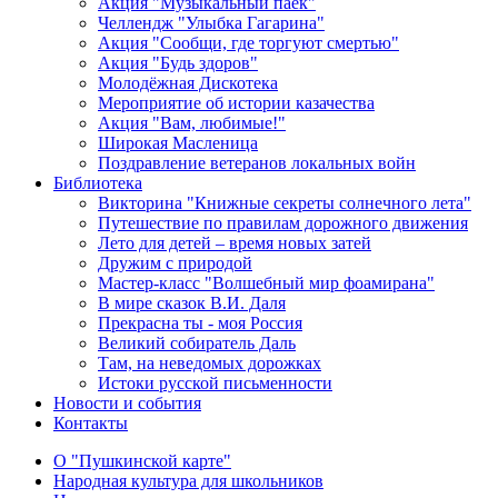
Акция "Музыкальный паёк"
Челлендж "Улыбка Гагарина"
Акция "Сообщи, где торгуют смертью"
Акция "Будь здоров"
Молодёжная Дискотека
Мероприятие об истории казачества
Акция "Вам, любимые!"
Широкая Масленица
Поздравление ветеранов локальных войн
Библиотека
Викторина "Книжные секреты солнечного лета"
Путешествие по правилам дорожного движения
Лето для детей – время новых затей
Дружим с природой
Мастер-класс "Волшебный мир фоамирана"
В мире сказок В.И. Даля
Прекрасна ты - моя Россия
Великий собиратель Даль
Там, на неведомых дорожках
Истоки русской письменности
Новости и события
Контакты
О "Пушкинской карте"
Народная культура для школьников