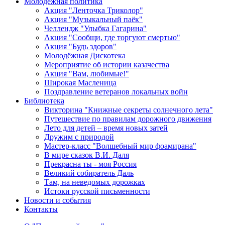
Молодежная политика
Акция "Ленточка Триколор"
Акция "Музыкальный паёк"
Челлендж "Улыбка Гагарина"
Акция "Сообщи, где торгуют смертью"
Акция "Будь здоров"
Молодёжная Дискотека
Мероприятие об истории казачества
Акция "Вам, любимые!"
Широкая Масленица
Поздравление ветеранов локальных войн
Библиотека
Викторина "Книжные секреты солнечного лета"
Путешествие по правилам дорожного движения
Лето для детей – время новых затей
Дружим с природой
Мастер-класс "Волшебный мир фоамирана"
В мире сказок В.И. Даля
Прекрасна ты - моя Россия
Великий собиратель Даль
Там, на неведомых дорожках
Истоки русской письменности
Новости и события
Контакты