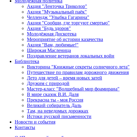
Молодежная политика
Акция "Ленточка Триколор"
Акция "Музыкальный паёк"
Челлендж "Улыбка Гагарина"
Акция "Сообщи, где торгуют смертью"
Акция "Будь здоров"
Молодёжная Дискотека
Мероприятие об истории казачества
Акция "Вам, любимые!"
Широкая Масленица
Поздравление ветеранов локальных войн
Библиотека
Викторина "Книжные секреты солнечного лета"
Путешествие по правилам дорожного движения
Лето для детей – время новых затей
Дружим с природой
Мастер-класс "Волшебный мир фоамирана"
В мире сказок В.И. Даля
Прекрасна ты - моя Россия
Великий собиратель Даль
Там, на неведомых дорожках
Истоки русской письменности
Новости и события
Контакты