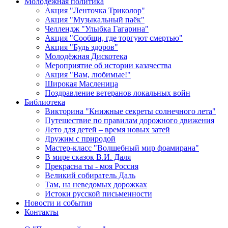
Молодежная политика
Акция "Ленточка Триколор"
Акция "Музыкальный паёк"
Челлендж "Улыбка Гагарина"
Акция "Сообщи, где торгуют смертью"
Акция "Будь здоров"
Молодёжная Дискотека
Мероприятие об истории казачества
Акция "Вам, любимые!"
Широкая Масленица
Поздравление ветеранов локальных войн
Библиотека
Викторина "Книжные секреты солнечного лета"
Путешествие по правилам дорожного движения
Лето для детей – время новых затей
Дружим с природой
Мастер-класс "Волшебный мир фоамирана"
В мире сказок В.И. Даля
Прекрасна ты - моя Россия
Великий собиратель Даль
Там, на неведомых дорожках
Истоки русской письменности
Новости и события
Контакты