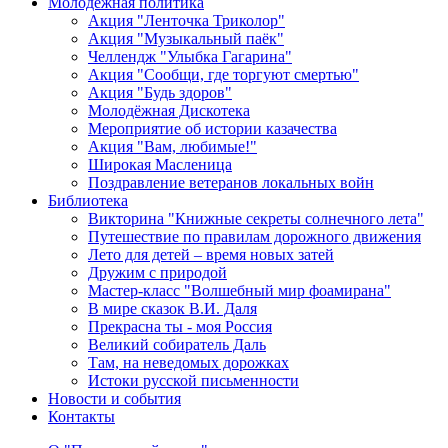
Молодежная политика
Акция "Ленточка Триколор"
Акция "Музыкальный паёк"
Челлендж "Улыбка Гагарина"
Акция "Сообщи, где торгуют смертью"
Акция "Будь здоров"
Молодёжная Дискотека
Мероприятие об истории казачества
Акция "Вам, любимые!"
Широкая Масленица
Поздравление ветеранов локальных войн
Библиотека
Викторина "Книжные секреты солнечного лета"
Путешествие по правилам дорожного движения
Лето для детей – время новых затей
Дружим с природой
Мастер-класс "Волшебный мир фоамирана"
В мире сказок В.И. Даля
Прекрасна ты - моя Россия
Великий собиратель Даль
Там, на неведомых дорожках
Истоки русской письменности
Новости и события
Контакты