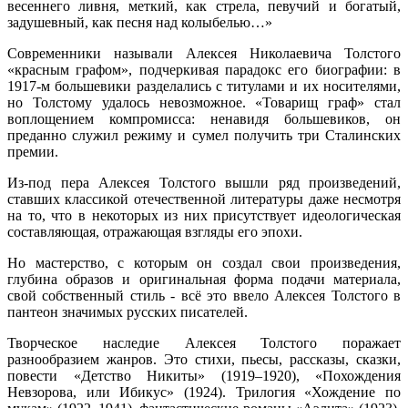
весеннего ливня, меткий, как стрела, певучий и богатый,
задушевный, как песня над колыбелью…»
Современники называли Алексея Николаевича Толстого
«красным графом», подчеркивая парадокс его биографии: в
1917-м большевики разделались с титулами и их носителями,
но Толстому удалось невозможное. «Товарищ граф» стал
воплощением компромисса: ненавидя большевиков, он
преданно служил режиму и сумел получить три Сталинских
премии.
Из-под пера Алексея Толстого вышли ряд произведений,
ставших классикой отечественной литературы даже несмотря
на то, что в некоторых из них присутствует идеологическая
составляющая, отражающая взгляды его эпохи.
Но мастерство, с которым он создал свои произведения,
глубина образов и оригинальная форма подачи материала,
свой собственный стиль - всё это ввело Алексея Толстого в
пантеон значимых русских писателей.
Творческое наследие Алексея Толстого поражает
разнообразием жанров. Это стихи, пьесы, рассказы, сказки,
повести «Детство Никиты» (1919–1920), «Похождения
Невзорова, или Ибикус» (1924). Трилогия «Хождение по