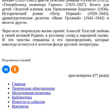
мукам» (1922–1941), фантастические романы «Аэлита» (1923),
«Гиперболоид инженера Гарина» (1925–1927). Книга для
детей «Золотой ключик или Приключения Буратино» (1936).
Исторический роман «Петр Первый» (1929–1945),
драматургическая дилогия «Иван Грозный» (1942–1943) и
многое другое.
Через всю творческую жизнь пронёс Алексей Толстой любовь
к своей великой Родине, к русскому слову, к народной сказке.
И эти чувства отражены в его произведениях, которые
навсегда останутся в золотом фонде русской литературы.
Поделиться ссылкой
просмотрено
477
раз(а)
Главная
Творческие объединения
Молодежная политика
Библиотека
Новости и события
Контакты