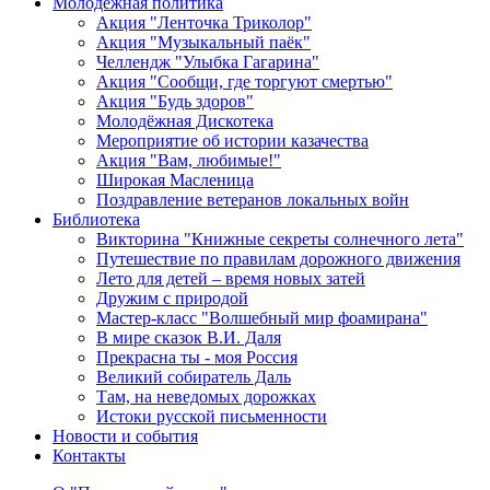
Молодежная политика
Акция "Ленточка Триколор"
Акция "Музыкальный паёк"
Челлендж "Улыбка Гагарина"
Акция "Сообщи, где торгуют смертью"
Акция "Будь здоров"
Молодёжная Дискотека
Мероприятие об истории казачества
Акция "Вам, любимые!"
Широкая Масленица
Поздравление ветеранов локальных войн
Библиотека
Викторина "Книжные секреты солнечного лета"
Путешествие по правилам дорожного движения
Лето для детей – время новых затей
Дружим с природой
Мастер-класс "Волшебный мир фоамирана"
В мире сказок В.И. Даля
Прекрасна ты - моя Россия
Великий собиратель Даль
Там, на неведомых дорожках
Истоки русской письменности
Новости и события
Контакты