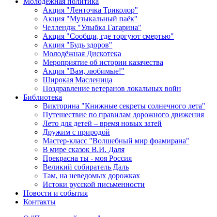
Молодежная политика
Акция "Ленточка Триколор"
Акция "Музыкальный паёк"
Челлендж "Улыбка Гагарина"
Акция "Сообщи, где торгуют смертью"
Акция "Будь здоров"
Молодёжная Дискотека
Мероприятие об истории казачества
Акция "Вам, любимые!"
Широкая Масленица
Поздравление ветеранов локальных войн
Библиотека
Викторина "Книжные секреты солнечного лета"
Путешествие по правилам дорожного движения
Лето для детей – время новых затей
Дружим с природой
Мастер-класс "Волшебный мир фоамирана"
В мире сказок В.И. Даля
Прекрасна ты - моя Россия
Великий собиратель Даль
Там, на неведомых дорожках
Истоки русской письменности
Новости и события
Контакты