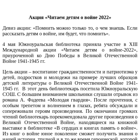
Акция
«
Читаем детям о войне 2022»
Девиз акции: «Помнить можно только то, о чем знаешь. Если
рассказать детям о войне, им будет, что помнить».
4 мая Южноуральская библиотека приняла участие в XIII
Международной акции «Читаем детям о войне-2022»,
приуроченной ко Дню Победы в Великой Отечественной
Войне 1941-1945 гг.
Цель акции – воспитание гражданственности и патриотизма у
детей, подростков и молодежи на примере лучших образцов
детской литературы о Великой Отечественной Войне 1941-
1945 гг. В этот день библиотекарь посетила Южноуральскую
СОШ. С большим вниманием школьники слушали отрывок из
романа А. Фадеева «Молодая гвардия». После прочтения, с
особым трепетом и волнением в глазах, ребята обсуждали и
сопереживали героям произведения. По окончании громких
чтений библиотекарь порекомендовала другие произведения о
Великой Отечественной Войне, находящиеся на книжной
выставке в библиотеке «В сердцах и книгах память о войне».
Из книг о войне юное поколение сможет получить знания о
нашей истории, трудной и в то же время героической, которой