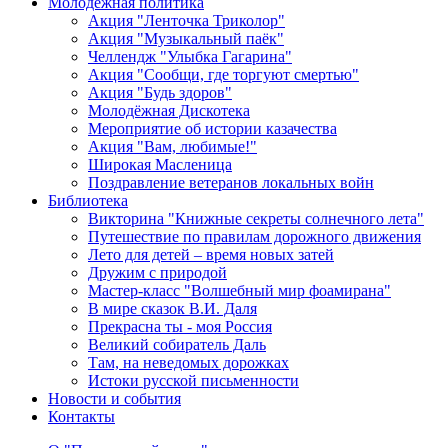
Молодежная политика
Акция "Ленточка Триколор"
Акция "Музыкальный паёк"
Челлендж "Улыбка Гагарина"
Акция "Сообщи, где торгуют смертью"
Акция "Будь здоров"
Молодёжная Дискотека
Мероприятие об истории казачества
Акция "Вам, любимые!"
Широкая Масленица
Поздравление ветеранов локальных войн
Библиотека
Викторина "Книжные секреты солнечного лета"
Путешествие по правилам дорожного движения
Лето для детей – время новых затей
Дружим с природой
Мастер-класс "Волшебный мир фоамирана"
В мире сказок В.И. Даля
Прекрасна ты - моя Россия
Великий собиратель Даль
Там, на неведомых дорожках
Истоки русской письменности
Новости и события
Контакты