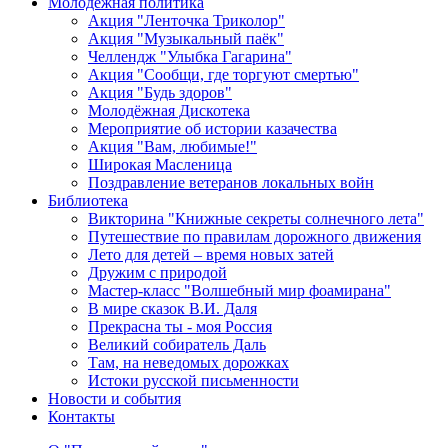
Молодежная политика
Акция "Ленточка Триколор"
Акция "Музыкальный паёк"
Челлендж "Улыбка Гагарина"
Акция "Сообщи, где торгуют смертью"
Акция "Будь здоров"
Молодёжная Дискотека
Мероприятие об истории казачества
Акция "Вам, любимые!"
Широкая Масленица
Поздравление ветеранов локальных войн
Библиотека
Викторина "Книжные секреты солнечного лета"
Путешествие по правилам дорожного движения
Лето для детей – время новых затей
Дружим с природой
Мастер-класс "Волшебный мир фоамирана"
В мире сказок В.И. Даля
Прекрасна ты - моя Россия
Великий собиратель Даль
Там, на неведомых дорожках
Истоки русской письменности
Новости и события
Контакты