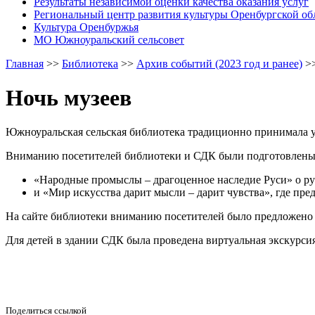
Результаты независимой оценки качества оказания услуг
Региональный центр развития культуры Оренбургской об
Культура Оренбуржья
МО Южноуральский сельсовет
Главная
>>
Библиотека
>>
Архив событий (2023 год и ранее)
>
Ночь музеев
Южноуральская сельская библиотека традиционно принимала у
Вниманию посетителей библиотеки и СДК были подготовлены 
«Народные промыслы – драгоценное наследие Руси» о ру
и «Мир искусства дарит мысли – дарит чувства», где пре
На сайте библиотеки вниманию посетителей было предложено о
Для детей в здании СДК была проведена виртуальная экскурси
Поделиться ссылкой