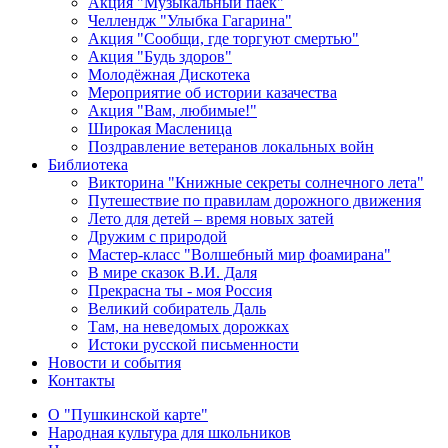
Акция "Музыкальный паёк"
Челлендж "Улыбка Гагарина"
Акция "Сообщи, где торгуют смертью"
Акция "Будь здоров"
Молодёжная Дискотека
Мероприятие об истории казачества
Акция "Вам, любимые!"
Широкая Масленица
Поздравление ветеранов локальных войн
Библиотека
Викторина "Книжные секреты солнечного лета"
Путешествие по правилам дорожного движения
Лето для детей – время новых затей
Дружим с природой
Мастер-класс "Волшебный мир фоамирана"
В мире сказок В.И. Даля
Прекрасна ты - моя Россия
Великий собиратель Даль
Там, на неведомых дорожках
Истоки русской письменности
Новости и события
Контакты
О "Пушкинской карте"
Народная культура для школьников