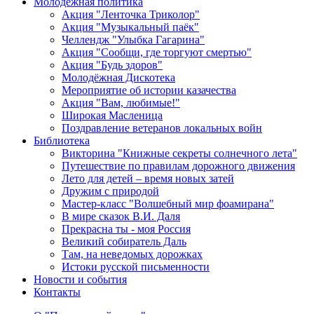
Молодежная политика
Акция "Ленточка Триколор"
Акция "Музыкальный паёк"
Челлендж "Улыбка Гагарина"
Акция "Сообщи, где торгуют смертью"
Акция "Будь здоров"
Молодёжная Дискотека
Мероприятие об истории казачества
Акция "Вам, любимые!"
Широкая Масленица
Поздравление ветеранов локальных войн
Библиотека
Викторина "Книжные секреты солнечного лета"
Путешествие по правилам дорожного движения
Лето для детей – время новых затей
Дружим с природой
Мастер-класс "Волшебный мир фоамирана"
В мире сказок В.И. Даля
Прекрасна ты - моя Россия
Великий собиратель Даль
Там, на неведомых дорожках
Истоки русской письменности
Новости и события
Контакты