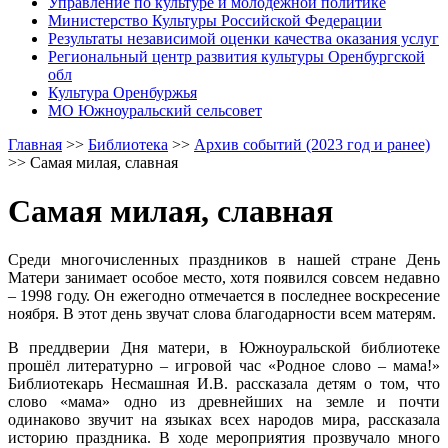
Управление по культуре и молодежной политике
Министерство Культуры Российской Федерации
Результаты независимой оценки качества оказания услуг
Региональный центр развития культуры Оренбургской
обл
Культура Оренбуржья
МО Южноуральский сельсовет
Главная
>>
Библиотека
>>
Архив событий (2023 год и ранее)
>>
Самая милая, славная
Самая милая, славная
Среди многочисленных праздников в нашей стране День
Матери занимает особое место, хотя появился совсем недавно
– 1998 году. Он ежегодно отмечается в последнее воскресение
ноября. В этот день звучат слова благодарности всем матерям.
В преддверии Дня матери, в Южноуральской библиотеке
прошёл литературно – игровой час «Родное слово – мама!»
Библиотекарь Несмашная И.В. рассказала детям о том, что
слово «мама» одно из древнейших на земле и почти
одинаково звучит на языках всех народов мира, рассказала
историю праздника. В ходе мероприятия прозвучало много